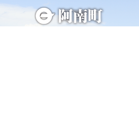
総合トップページへ
〒399-1511（専用郵便番号）
長野県下伊那郡阿南町東條58−1
TEL 0260-22-2141（代表）
FAX 0260-22-2576
くらし・手続き
阿南町の紹介
健康・福祉
阿南町へのアクセス
子育て・教育
阿南町例規集
事業者の方へ
お問い合わせ