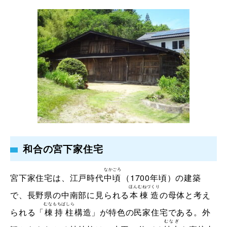
和合の宮下家住宅
なかごろ
宮下家住宅は、江戸時代
中頃
（1700年頃）の建築
ほんむねづくり
で、長野県の中南部に見られる
本棟造
の母体と考え
むなもちばしら
られる「
棟持柱
構造」が特色の民家住宅である。外
むなぎ