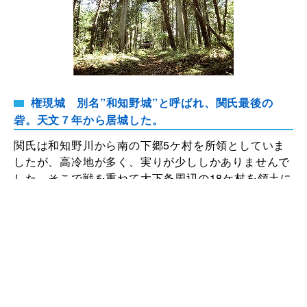
権現城 別名”和知野城”と呼ばれ、関氏最後の
砦。天文７年から居城した。
関氏は和知野川から南の下郷5ケ村を所領としていま
したが、高冷地が多く、実りが少ししかありませんで
した。そこで戦を重ねて大下条周辺の18ケ村を領土に
加えました。最後の領主となった関新蔵盛国（せきし
んぞうもりくに〉はわずか5年間で三つの城を築くほ
どの勢いで、おごりたかぶっていました。鹿狩りと称
して山中の木こりや旅人を鉄砲で撃ち殺したり、築城
においては石材を運ばせたり（延ベ3120人を使った
記録が残っています）、怠ける者にはバラの刺を打っ
たりしました。盛国は一族の重鎮たちの申戒めにも耳