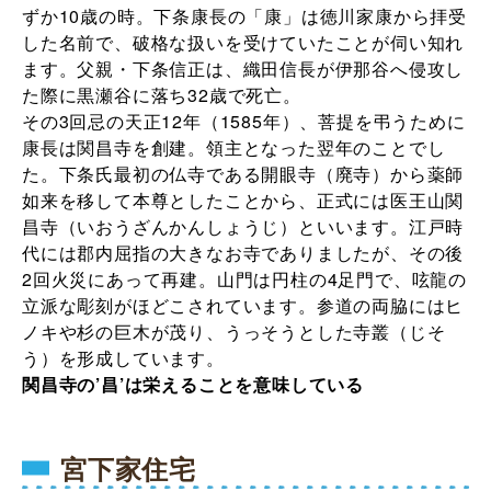
ずか10歳の時。下条康長の「康」は徳川家康から拝受
した名前で、破格な扱いを受けていたことが伺い知れ
ます。父親・下条信正は、織田信長が伊那谷へ侵攻し
た際に黒瀬谷に落ち32歳で死亡。
その3回忌の天正12年（1585年）、菩提を弔うために
康長は関昌寺を創建。領主となった翌年のことでし
た。下条氏最初の仏寺である開眼寺（廃寺）から薬師
如来を移して本尊としたことから、正式には医王山関
昌寺（いおうざんかんしょうじ）といいます。江戸時
代には郡内屈指の大きなお寺でありましたが、その後
2回火災にあって再建。山門は円柱の4足門で、呟龍の
立派な彫刻がほどこされています。参道の両脇にはヒ
ノキや杉の巨木が茂り、うっそうとした寺叢（じそ
う）を形成しています。
関昌寺の’昌’は栄えることを意味している
宮下家住宅