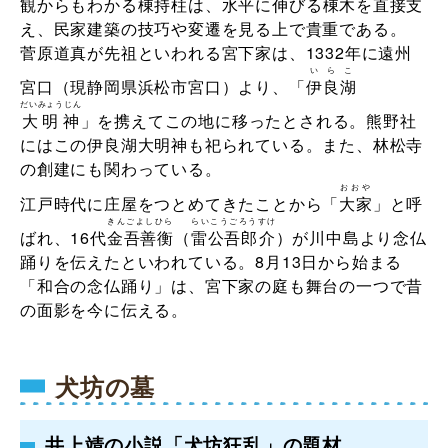
観からもわかる棟持柱は、水平に伸びる
棟木
を直接支
え、民家建築の技巧や変遷を見る上で貴重である。
菅原道真が先祖といわれる宮下家は、1332年に遠州
い
ら
こ
宮口（現静岡県浜松市宮口）より、「
伊
良
湖
だいみょうじん
大明神
」を携えてこの地に移ったとされる。熊野社
にはこの伊良湖大明神も祀られている。また、林松寺
の創建にも関わっている。
おおや
江戸時代に庄屋をつとめてきたことから「
大家
」と呼
きんごよしひら
らいこうごろう
すけ
ばれ、16代
金吾善衡
（
雷公吾郎
介
）が川中島より念仏
踊りを伝えたといわれている。8月13日から始まる
「和合の念仏踊り」は、宮下家の庭も舞台の一つで昔
の面影を今に伝える。
犬坊の墓
井上靖の小説「犬坊狂乱」の題材