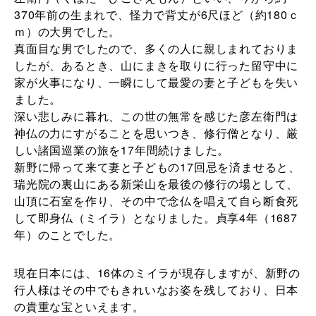
370年前の生まれで、怪力で背丈が6尺ほど（約180ｃ
ｍ）の大男でした。
真面目な男でしたので、多くの人に親しまれておりま
したが、あるとき、山にまきを取りに行った留守中に
家が火事になり、一瞬にして最愛の妻と子どもを失い
ました。
深い悲しみに暮れ、この世の無常を感じた彦左衛門は
神仏の力にすがることを思いつき、修行僧となり、厳
しい諸国巡業の旅を17年間続けました。
新野に帰って来て妻と子どもの17回忌を済ませると、
瑞光院の裏山にある新栄山を最後の修行の場として、
山頂に石室を作り、その中で念仏を唱えて自ら断食死
して即身仏（ミイラ）となりました。貞享4年（1687
年）のことでした。
現在日本には、16体のミイラが現存しますが、新野の
行人様はその中でもきれいなお姿を残しており、日本
の貴重な宝といえます。