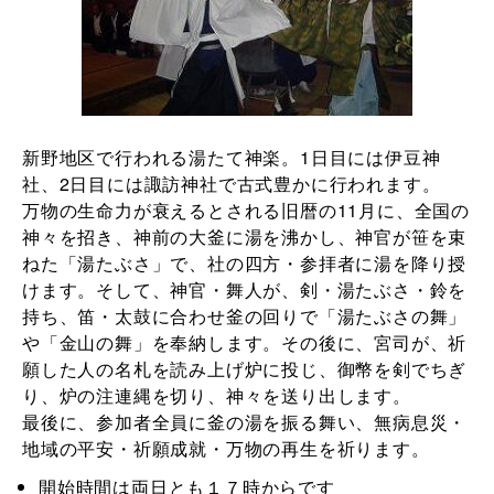
新野地区で行われる湯たて神楽。1日目には伊豆神
社、2日目には諏訪神社で古式豊かに行われます。
万物の生命力が衰えるとされる旧暦の11月に、全国の
神々を招き、神前の大釜に湯を沸かし、神官が笹を束
ねた「湯たぶさ」で、社の四方・参拝者に湯を降り授
けます。そして、神官・舞人が、剣・湯たぶさ・鈴を
持ち、笛・太鼓に合わせ釜の回りで「湯たぶさの舞」
や「金山の舞」を奉納します。その後に、宮司が、祈
願した人の名札を読み上げ炉に投じ、御幣を剣でちぎ
り、炉の注連縄を切り、神々を送り出します。
最後に、参加者全員に釜の湯を振る舞い、無病息災・
地域の平安・祈願成就・万物の再生を祈ります。
開始時間は両日とも１７時からです