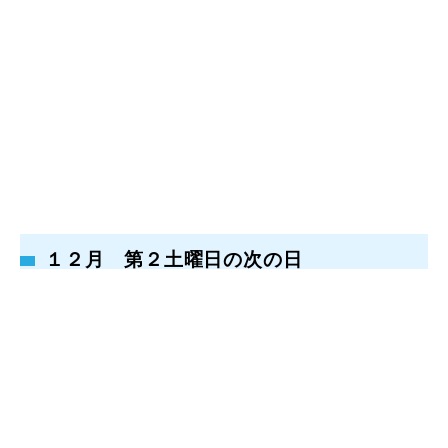
１２月 第２土曜日の次の日
諏訪神社
〒399-1612 長野県下伊那郡阿南町新野462