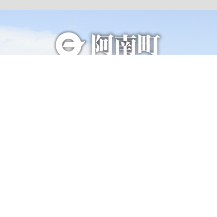
総合トップページへ
〒399-1511（専用郵便番号）
長野県下伊那郡阿南町東條58−1
TEL 0260-22-2141（代表）
FAX 0260-22-2576
くらし・手続き
阿南町の紹介
健康・福祉
阿南町へのアクセス
子育て・教育
阿南町例規集