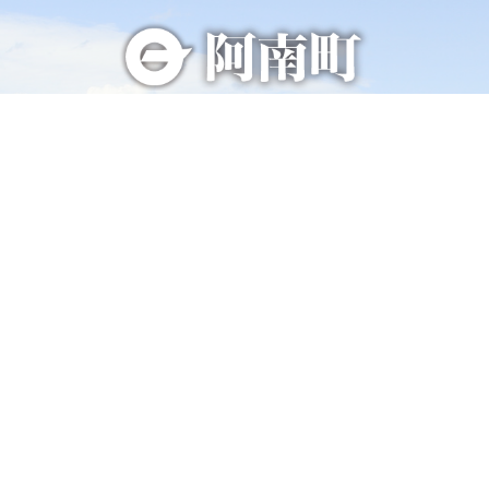
総合トップページへ
〒399-1511（専用郵便番号）
長野県下伊那郡阿南町東條58−1
TEL 0260-22-2141（代表）
FAX 0260-22-2576
くらし・手続き
阿南町の紹介
健康・福祉
阿南町へのアクセス
子育て・教育
阿南町例規集
事業者の方へ
お問い合わせ