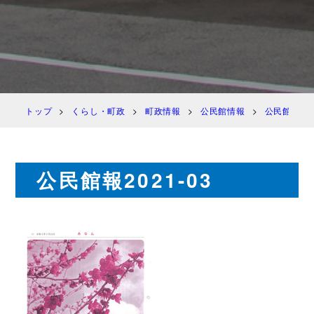
トップ
くらし・町政
町政情報
公民館情報
公民館報 
公民館報2021-03