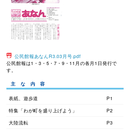
公民館報あなんR3.03月号.pdf
公民館報は1・3・5・7・9・11月の各月1日発行で
す。
主 な 内 容
表紙、遊歩道
P1
特集「わが町を盛り上げよう」
P2
大陸流転
P3