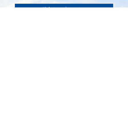
総合トップページへ
〒399-1511（専用郵便番号）
長野県下伊那郡阿南町東條58−1
TEL 0260-22-2141（代表）
FAX 0260-22-2576
くらし・手続き
阿南町の紹介
健康・福祉
阿南町へのアクセス
子育て・教育
阿南町例規集
事業者の方へ
お問い合わせ
町政情報
サイトマップ
観光・文化
個人情報の取り扱い