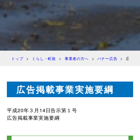
トップ
くらし・町政
事業者の方へ
バナー広告
広告掲
広告掲載事業実施要綱
平成20年３月14日告示第１号
広告掲載事業実施要綱