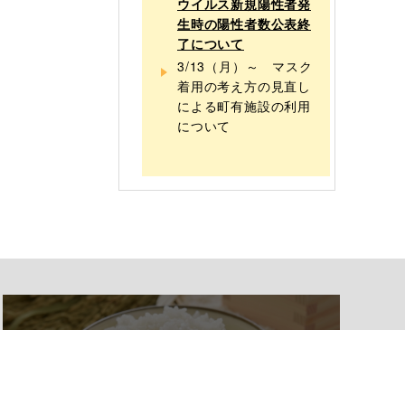
ウイルス新規陽性者発
生時の陽性者数公表終
了について
3/13（月）～ マスク
着用の考え方の見直し
による町有施設の利用
について
ふるさと納税