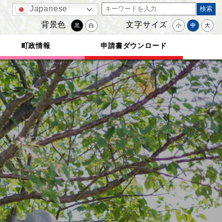
Japanese
背景色
文字サイズ
黒
白
小
中
大
町政情報
申請書ダウンロード