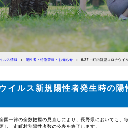
イルス情報
陽性者・特別警報・お知らせ
9/27～町内新型コロナウ
ナウイルス新規陽性者発生時の陽
全国一律の全数把握の見直しにより、長野県においても、
更し、市町村別陽性者数の公表を終了します。