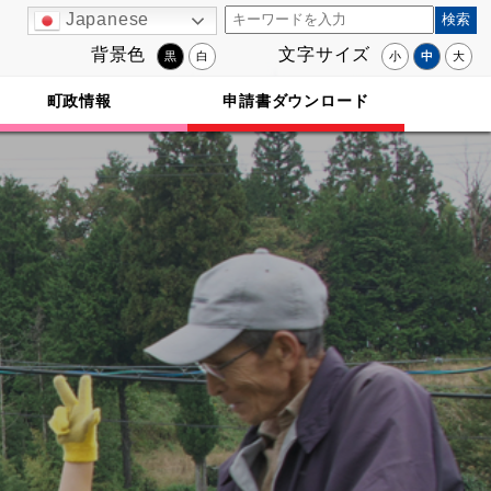
Japanese
背景色
文字サイズ
黒
白
小
中
大
町政情報
申請書ダウンロード