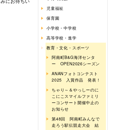
しみにお待ちい
児童福祉
保育園
小学校・中学校
高等学校・進学
教育・文化・スポーツ
阿南町B&G海洋センタ
ー OPEN2026シーズン
ANANフォトコンテスト
2025 入賞作品 発表！
ちゃり～＆やっしーのに
こにこスマイルファミリ
ーコンサート開催中止の
お知らせ
第48回 阿南町みんなで
走ろう駅伝競走大会 結