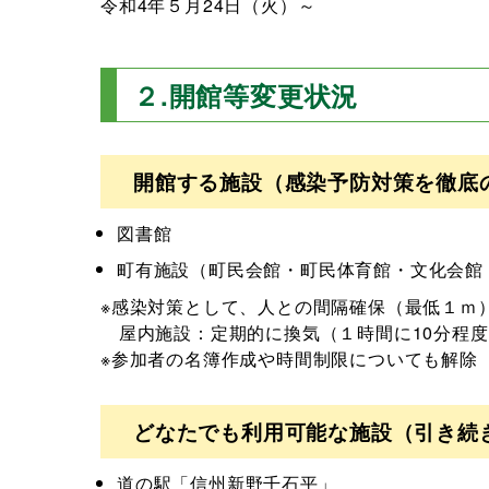
令和4年５月24日（火）～
２.開館等変更状況
開館する施設（感染予防対策を徹底
図書館
町有施設（町民会館・町民体育館・文化会館
※感染対策として、人との間隔確保（最低１ｍ
屋内施設：定期的に換気（１時間に10分程度
※参加者の名簿作成や時間制限についても解除
どなたでも利用可能な施設（引き続
道の駅「信州新野千石平」