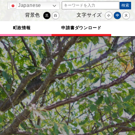
Japanese
背景色
文字サイズ
黒
白
小
中
大
町政情報
申請書ダウンロード