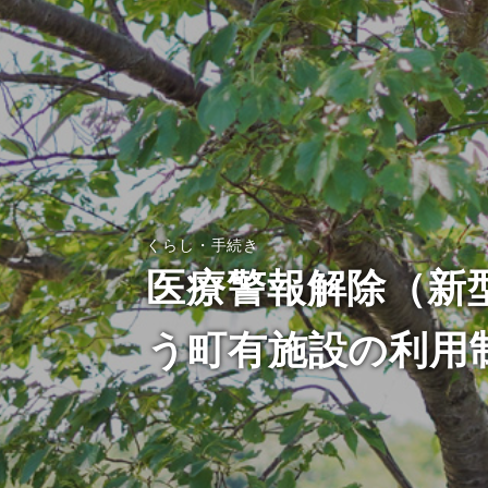
くらし・手続き
医療警報解除（新
う町有施設の利用