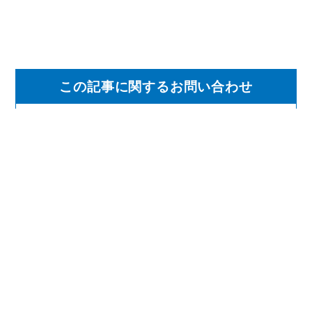
この記事に関するお問い合わせ
住民税務課 税務係
TEL 0260-22-4052
FAX 0260-22-2576
mail
jumin@town.anan.nagano.jp
観光・文化