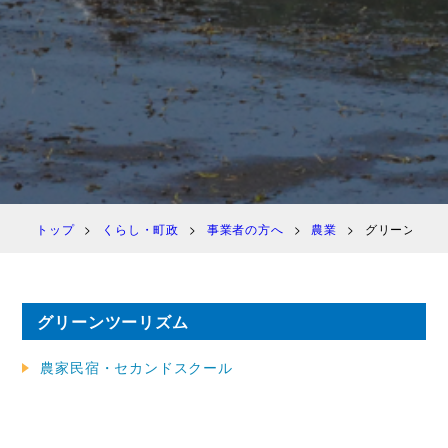
トップ
くらし・町政
事業者の方へ
農業
グリーンツー
グリーンツーリズム
農家民宿・セカンドスクール