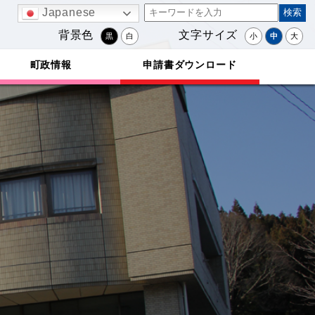
Japanese
背景色
文字サイズ
黒
白
小
中
大
町政情報
申請書ダウンロード