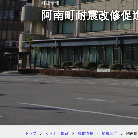
町政情報
阿南町耐震改修促
トップ
くらし・町政
町政情報
情報公開
阿南町