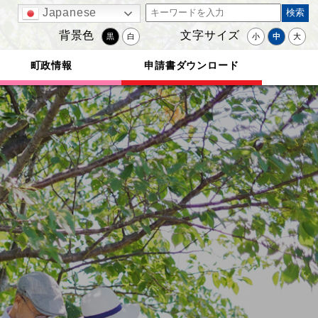
Japanese
背景色
文字サイズ
黒
白
小
中
大
町政情報
申請書ダウンロード