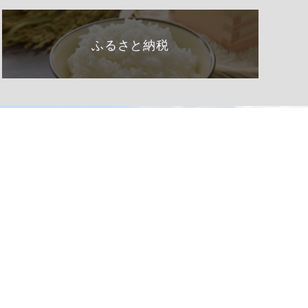
ふるさと納税
くらし・手続き
阿南町の紹介
健康・福祉
阿南町へのアクセス
子育て・教育
阿南町例規集
事業者の方へ
お問い合わせ
町政情報
サイトマップ
観光・文化
個人情報の取り扱い
移住
著作権・リンク等
ふるさと納税
アクセシビリティ
申請書ダウンロード