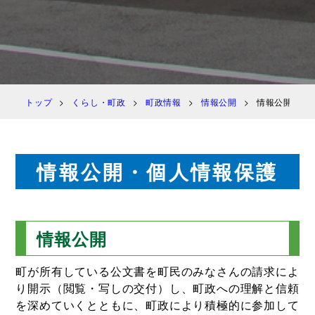
トップ
くらし・町政
町政情報
情報公開
情報公開・個
情報公開・個人情報保護
情報公開
町が所有している公文書を町民のみなさんの請求によ
り開示（閲覧・写しの交付）し、町政への理解と信頼
を深めていくとともに、町政により積極的に参加して