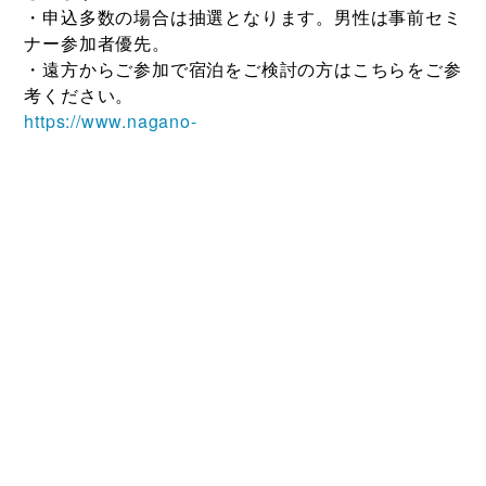
・申込多数の場合は抽選となります。男性は事前セミ
ナー参加者優先。
・遠方からご参加で宿泊をご検討の方はこちらをご参
考ください。
https://www.nagano-
ryokanhotel.com/stay_search/areatype.cgi?
chiiki=%94%D1%93c%8Es
申込み方法
お申込みフォームよりお申込みください。【女性のみ
申込期間を延長しています！ 11月7日お昼12時ま
で】
https://ws.formzu.net/sfgen/S80018868/
主催