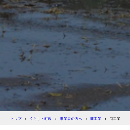
トップ
くらし・町政
事業者の方へ
商工業
商工業に関