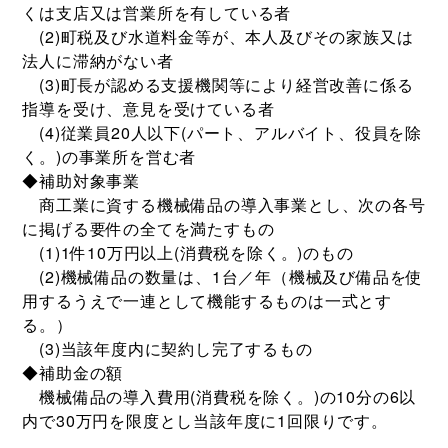
くは支店又は営業所を有している者
(2)町税及び水道料金等が、本人及びその家族又は
法人に滞納がない者
(3)町長が認める支援機関等により経営改善に係る
指導を受け、意見を受けている者
(4)従業員20人以下(パート、アルバイト、役員を除
く。)の事業所を営む者
◆補助対象事業
商工業に資する機械備品の導入事業とし、次の各号
に掲げる要件の全てを満たすもの
(1)1件10万円以上(消費税を除く。)のもの
(2)機械備品の数量は、1台／年（機械及び備品を使
用するうえで一連として機能するものは一式とす
る。）
(3)当該年度内に契約し完了するもの
◆補助金の額
機械備品の導入費用(消費税を除く。)の10分の6以
内で30万円を限度とし当該年度に1回限りです。