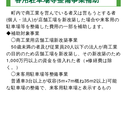
町内で商工業を営んでいる者又は営もうとする者
(個人・法人)が店舗工場を新改築した場合や来客用の
駐車場等を整備した費用の一部を補助します。
◆補助対象事業
◯商工業用店舗工場新改築事業
50歳未満の者及び従業員20人以下の法人が商工業
の目的のため店舗工場を新改築し、その新改築のため
1,000万円以上の資金を借入れた者（※修繕費は除
く。）
◯来客用駐車場等整備事業
普通車3台以上が収容(5m×7m概ね35m2以上)可能
な駐車場の整備で、来客用駐車場と表示するもの
◆補助金の額
◯商工業用店舗工場新改築事業
借入れ金額の1／10以内で100万円が限度です。
◯来客用駐車場等整備事業
整備に要した事業費の7／10以内で100万円が限度