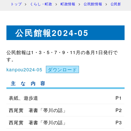
トップ
くらし・町政
町政情報
公民館情報
公民館報 
公民館報2024-05
公民館報は1・3・5・7・9・11月の各月1日発行で
す。
kanpou2024-05
ダウンロード
主 な 内 容
表紙、遊歩道
P1
西尾實 著書「帯川の話」
P2
西尾實 著書「帯川の話」
P3