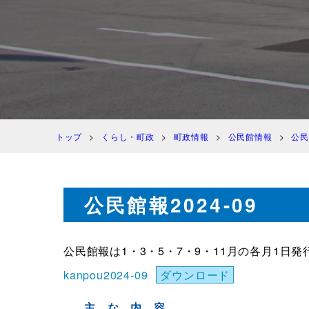
トップ
くらし・町政
町政情報
公民館情報
公民
公民館報2024-09
公民館報は1・3・5・7・9・11月の各月1日発
kanpou2024-09
ダウンロード
主 な 内 容