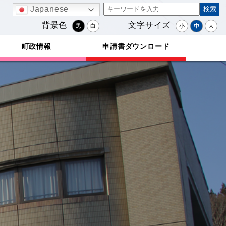
Japanese
背景色
文字サイズ
黒
白
小
中
大
町政情報
申請書ダウンロード