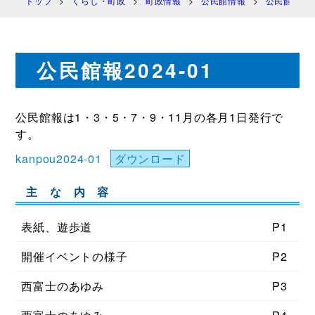
トップ
くらし・町政
町政情報
公民館情報
公民館報 
公民館報2024-01
公民館報は1・3・5・7・9・11月の各月1日発行で
す。
kanpou2024-01
ダウンロード
主 な 内 容
表紙、遊歩道
P1
開催イベントの様子
P2
西富士のあゆみ
P3