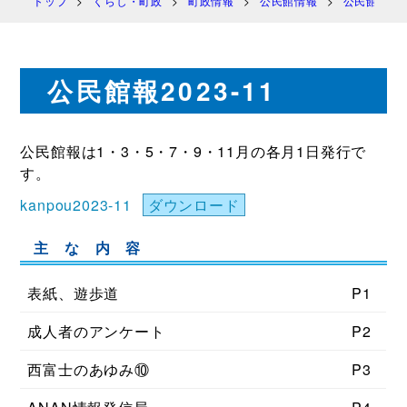
トップ
くらし・町政
町政情報
公民館情報
公民館報 
公民館報2023-11
公民館報は1・3・5・7・9・11月の各月1日発行で
す。
kanpou2023-11
ダウンロード
主 な 内 容
表紙、遊歩道
P1
成人者のアンケート
P2
西富士のあゆみ⑩
P3