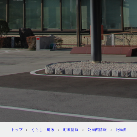
トップ
くらし・町政
町政情報
公民館情報
公民館報 