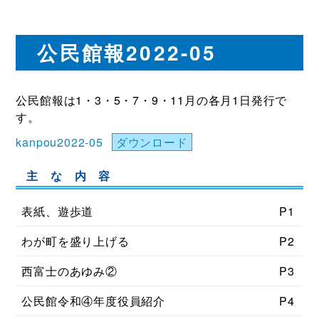
公民館報2022-05
公民館報は1・3・5・7・9・11月の各月1日発行で
す。
kanpou2022-05
ダウンロード
主 な 内 容
表紙、遊歩道
P1
わが町を盛り上げる
P2
西富士のあゆみ②
P3
公民館令和④年度役員紹介
P4